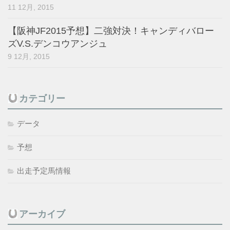
11 12月, 2015
【阪神JF2015予想】二強対決！キャンディバロー
ズV.S.デンコウアンジュ
9 12月, 2015
カテゴリー
データ
予想
出走予定馬情報
アーカイブ