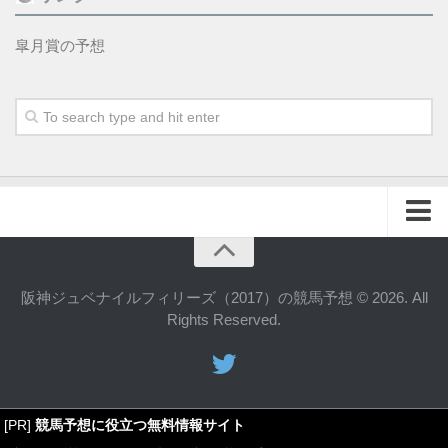
皐月賞の予想
ホーム
お問い合わせ
阪神ジュベナイルフィリーズ（2017）の競馬予想 © 2026. All
Rights Reserved.
[PR]
競馬予想に役立つ無料情報サイト